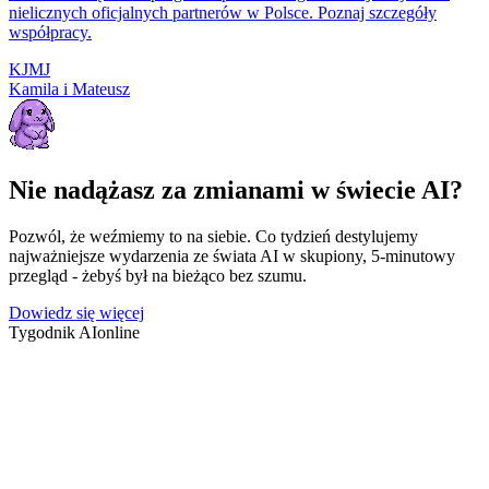
nielicznych oficjalnych partnerów w Polsce. Poznaj szczegóły
współpracy.
K
J
M
J
Kamila i Mateusz
Nie nadążasz za zmianami w świecie AI?
Pozwól, że weźmiemy to na siebie. Co tydzień destylujemy
najważniejsze wydarzenia ze świata AI w skupiony, 5-minutowy
przegląd - żebyś był na bieżąco bez szumu.
Dowiedz się więcej
Tygodnik AI
online