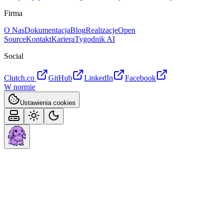
Firma
O Nas
Dokumentacja
Blog
Realizacje
Open
Source
Kontakt
Kariera
Tygodnik AI
Social
Clutch.co
GitHub
LinkedIn
Facebook
W normie
Ustawienia cookies