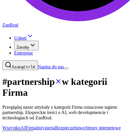
ZanReal
Usługi
Zasoby
Enterprise
Napisz do nas
Szukaj
Ctrl
K
#
partnership
w kategorii
Firma
Przeglądaj nasze artykuły z kategorii Firma oznaczone tagiem
partnership. Eksperckie treści o AI, web developmencie i
technologiach od ZanReal.
Wszystko
AI
Firma
Inżynieria
Bezpieczeństwo
Strony internetowe