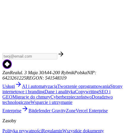
Tygodnik AI
Zapisz się do Tygodnika AI - kuratorski newsletter z
najnowszymi wiadomościami AI, premierami modeli i trendami.
Bez spamu, sam sygnał. Od ZanReal.
zanreal.com
ZanReal
ul. 3 Maja 30A
44-200 Rybnik
Polska
NIP:
6423261225
REGON: 541548319
Usługi
AI i automatyzacja
Tworzenie oprogramowania
Strony
internetowe i branding
Dane i analityka
Copywriting
SEO i
GEO
Migracje do chmury
Cyberbezpieczeństwo
Doradztwo
technologiczne
Wsparcie i utrzymanie
Enterprise
Bitdefender GravityZone
Vercel Enterprise
Zasoby
Polityka prywatności
Regulamin
Wszystkie dokumenty