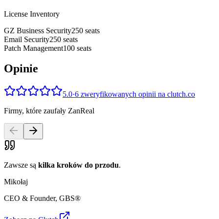
License Inventory
GZ Business Security
250
seats
Email Security
250
seats
Patch Management
100
seats
Opinie
5.0
·
6 zweryfikowanych opinii na clutch.co
Firmy, które zaufały ZanReal
Zawsze są
kilka kroków do przodu
.
Mikołaj
CEO & Founder
,
GBS®