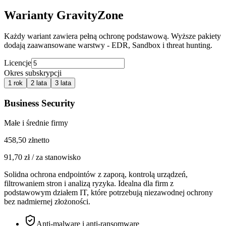
Warianty GravityZone
Każdy wariant zawiera pełną ochronę podstawową. Wyższe pakiety
dodają zaawansowane warstwy - EDR, Sandbox i threat hunting.
Licencje
Okres subskrypcji
1 rok
2 lata
3 lata
Business Security
Małe i średnie firmy
458,50
zł
netto
91,70
zł /
za stanowisko
Solidna ochrona endpointów z zaporą, kontrolą urządzeń,
filtrowaniem stron i analizą ryzyka. Idealna dla firm z
podstawowym działem IT, które potrzebują niezawodnej ochrony
bez nadmiernej złożoności.
Anti-malware i anti-ransomware