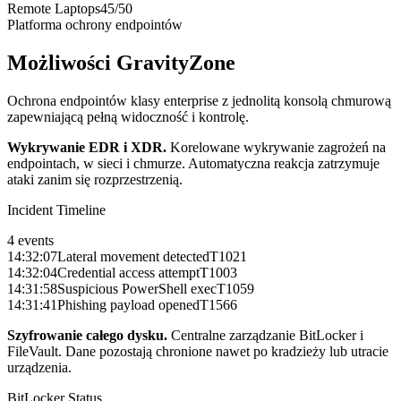
Remote Laptops
45
/
50
Platforma ochrony endpointów
Możliwości GravityZone
Ochrona endpointów klasy enterprise z jednolitą konsolą chmurową
zapewniającą pełną widoczność i kontrolę.
Wykrywanie EDR i XDR
.
Korelowane wykrywanie zagrożeń na
endpointach, w sieci i chmurze. Automatyczna reakcja zatrzymuje
ataki zanim się rozprzestrzenią.
Incident Timeline
4 events
14:32:07
Lateral movement detected
T1021
14:32:04
Credential access attempt
T1003
14:31:58
Suspicious PowerShell exec
T1059
14:31:41
Phishing payload opened
T1566
Szyfrowanie całego dysku
.
Centralne zarządzanie BitLocker i
FileVault. Dane pozostają chronione nawet po kradzieży lub utracie
urządzenia.
BitLocker Status