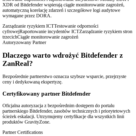
XDR od Bitdefender wspierają ciągłe monitorowanie zagrożeń,
automatyczną korelację zdarzeń i szczegółowe logi audytowe
wymagane przez DORA.
Zarządzanie ryzykiem ICT
Testowanie odporności
cyfrowej
Raportowanie incydentów ICT
Zarządzanie ryzykiem stron
trzecich
Ciągłe monitorowanie zagrożeń
Autoryzowany Partner
Dlaczego warto wdrożyć Bitdefender z
ZanReal?
Bezpośrednie partnerstwo oznacza szybsze wsparcie, przejrzyste
ceny i dedykowaną ekspertyzę.
Certyfikowany partner Bitdefender
Oficjalna autoryzacja z bezpośrednim dostępem do portalu
partnerskiego Bitdefender, zasobów technicznych i priorytetowych
ścieżek eskalacji. Utrzymujemy certyfikacje dla wszystkich linii
produktów GravityZone.
Partner Certifications