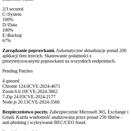
2/3 secured
C:\
System
100%
D:\
Data
100%
E:\
Backup
67%
Zarządzanie poprawkami
.
Automatyczne aktualizacje ponad 200
aplikacji firm trzecich. Skanowanie podatności z
priorytetyzowanymi poprawkami na wszystkich endpointach.
Pending Patches
4 queued
Chrome 124.0
CVE-2024-4671
Zoom 6.0.10
CVE-2024-3862
7-Zip 24.05
CVE-2024-2177
Node.js 20.13
CVE-2024-3566
Bezpieczeństwo poczty
.
Zabezpieczenie Microsoft 365, Exchange i
Gmail. Każda wiadomość analizowana przez ponad 250 filtrów -
anti-phishing i wykrywanie BEC/CEO fraud.