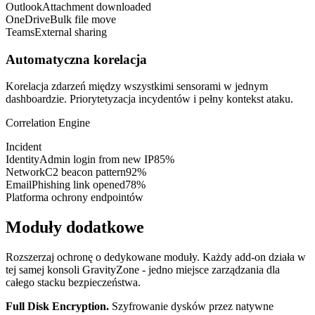
Outlook
Attachment downloaded
OneDrive
Bulk file move
Teams
External sharing
Automatyczna korelacja
Korelacja zdarzeń między wszystkimi sensorami w jednym
dashboardzie. Priorytetyzacja incydentów i pełny kontekst ataku.
Correlation Engine
Incident
Identity
Admin login from new IP
85%
Network
C2 beacon pattern
92%
Email
Phishing link opened
78%
Platforma ochrony endpointów
Moduły dodatkowe
Rozszerzaj ochronę o dedykowane moduły. Każdy add-on działa w
tej samej konsoli GravityZone - jedno miejsce zarządzania dla
całego stacku bezpieczeństwa.
Full Disk Encryption
.
Szyfrowanie dysków przez natywne