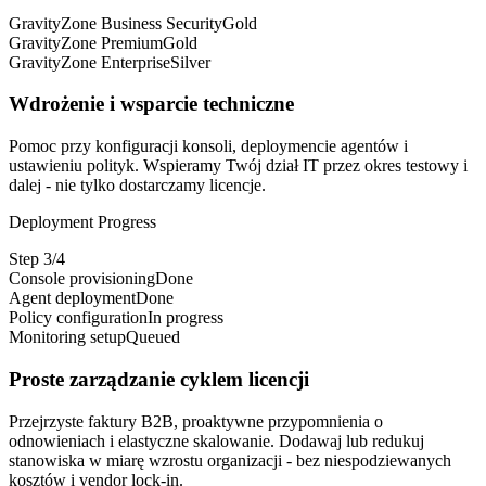
GravityZone Business Security
Gold
GravityZone Premium
Gold
GravityZone Enterprise
Silver
Wdrożenie i wsparcie techniczne
Pomoc przy konfiguracji konsoli, deploymencie agentów i
ustawieniu polityk. Wspieramy Twój dział IT przez okres testowy i
dalej - nie tylko dostarczamy licencje.
Deployment Progress
Step 3/4
Console provisioning
Done
Agent deployment
Done
Policy configuration
In progress
Monitoring setup
Queued
Proste zarządzanie cyklem licencji
Przejrzyste faktury B2B, proaktywne przypomnienia o
odnowieniach i elastyczne skalowanie. Dodawaj lub redukuj
stanowiska w miarę wzrostu organizacji - bez niespodziewanych
kosztów i vendor lock-in.