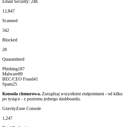
Email Security: 24h
12,847
Scanned
342
Blocked
28
Quarantined
Phishing
187
Malware
89
BEC/CEO Fraud
41
Spam
25
Konsola chmurowa
.
Zarządzaj wszystkimi endpointami - od kilku
po tysiące - z poziomu jednego dashboardu.
GravityZone Console
1,247