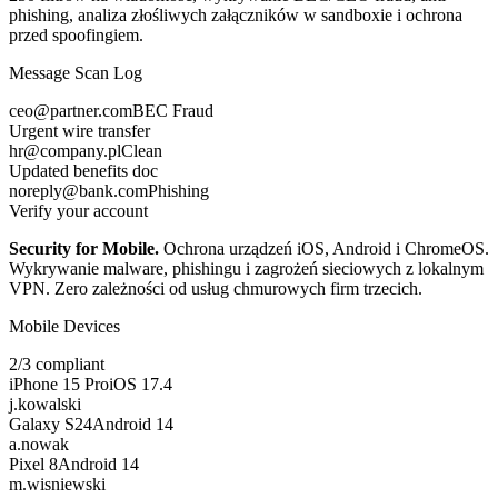
phishing, analiza złośliwych załączników w sandboxie i ochrona
przed spoofingiem.
Message Scan Log
ceo@partner.com
BEC Fraud
Urgent wire transfer
hr@company.pl
Clean
Updated benefits doc
noreply@bank.com
Phishing
Verify your account
Security for Mobile
.
Ochrona urządzeń iOS, Android i ChromeOS.
Wykrywanie malware, phishingu i zagrożeń sieciowych z lokalnym
VPN. Zero zależności od usług chmurowych firm trzecich.
Mobile Devices
2/3 compliant
iPhone 15 Pro
iOS 17.4
j.kowalski
Galaxy S24
Android 14
a.nowak
Pixel 8
Android 14
m.wisniewski