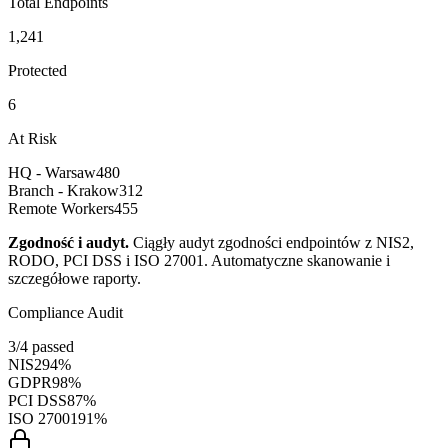
Total Endpoints
1,241
Protected
6
At Risk
HQ - Warsaw
480
Branch - Krakow
312
Remote Workers
455
Zgodność i audyt
.
Ciągły audyt zgodności endpointów z NIS2,
RODO, PCI DSS i ISO 27001. Automatyczne skanowanie i
szczegółowe raporty.
Compliance Audit
3/4 passed
NIS2
94%
GDPR
98%
PCI DSS
87%
ISO 27001
91%