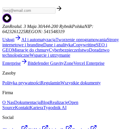
Bez spamu, sam sygnał. Od ZanReal.
zanreal.com
ZanReal
ul. 3 Maja 30A
44-200 Rybnik
Polska
NIP:
6423261225
REGON: 541548319
Usługi
AI i automatyzacja
Tworzenie oprogramowania
Strony
internetowe i branding
Dane i analityka
Copywriting
SEO i
GEO
Migracje do chmury
Cyberbezpieczeństwo
Doradztwo
technologiczne
Wsparcie i utrzymanie
Enterprise
Bitdefender GravityZone
Vercel Enterprise
Zasoby
Polityka prywatności
Regulamin
Wszystkie dokumenty
Firma
O Nas
Dokumentacja
Blog
Realizacje
Open
Source
Kontakt
Kariera
Tygodnik AI
Social