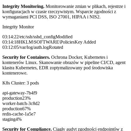
Integrity Monitoring
.
Monitorowanie zmian w plikach, rejestrze i
konfiguracjach w czasie rzeczywistym. Wsparcie zgodności z
wymaganiami PCI DSS, ISO 27001, HIPAA i NIS2.
Integrity Monitor
03:14:22
/etc/ssh/sshd_config
Modified
03:14:18
HKLM\SOFTWARE\Policies
Key Added
03:12:05
/var/log/auth.log
Rotated
Security for Containers
.
Ochrona Docker, Kubernetes i
kontenerów Linux. Skanowanie obrazów w pipeline CI/CD, agent
klastra Kubernetes, EDR zoptymalizowany pod środowiska
kontenerowe.
K8s Cluster: 3 pods
api-gateway-7b4f9
production
23%
worker-batch-3c8d2
production
67%
redis-cache-1a5e7
staging
4%
Security for Compliance
.
Ciągły audyt zgodności endpointów z