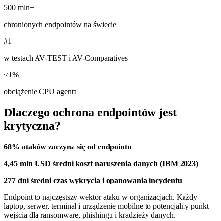
500 mln+
chronionych endpointów na świecie
#1
w testach AV-TEST i AV-Comparatives
<1%
obciążenie CPU agenta
Dlaczego ochrona endpointów jest
krytyczna?
68%
ataków zaczyna się od endpointu
4,45 mln USD
średni koszt naruszenia danych (IBM 2023)
277 dni
średni czas wykrycia i opanowania incydentu
Endpoint to najczęstszy wektor ataku w organizacjach. Każdy
laptop, serwer, terminal i urządzenie mobilne to potencjalny punkt
wejścia dla ransomware, phishingu i kradzieży danych.