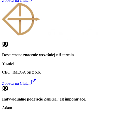
Zobacz na Clutch
Dostarczone
znacznie wcześniej niż termin
.
Yasniel
CEO
,
IMEGA Sp z o.o.
Zobacz na Clutch
Indywidualne podejście
ZanReal jest
imponujące
.
Adam