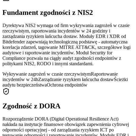
Fundament zgodności z NIS2
Dyrektywa NIS2 wymaga od firm wykrywania zagrożeń w czasie
rzeczywistym, raportowania incydentów w 24 godziny i
zarządzania ryzykiem łańcucha dostaw. Moduły EDR i XDR od
Bitdefender zapewniają technologiczną podstawę - automatyczna
korelacja zdarzeń, tagowanie MITRE ATT&CK, szczegółowe logi
audytowe i raportowanie incydentów. Moduł Security for
Compliance pozwala na ciągły audyt zgodności endpointów z
politykami NIS2, RODO i innymi standardami.
Wykrywanie zagrożeń w czasie rzeczywistym
Raportowanie
incydentów w 24h
Zarządzanie ryzykiem łańcucha dostaw
Ścieżki
audytu bezpieczeństwa
Ochrona endpointów
Zgodność z DORA
Rozporządzenie DORA (Digital Operational Resilience Act)
nakłada na instytucje finansowe obowiązek zapewnienia cyfrowej
odporności operacyjnej - od zarządzania ryzykiem ICT po
testowanie odporności i raportowanie incydentów. Moduły EDR i