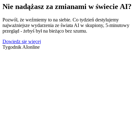
Nie nadążasz za zmianami w świecie AI?
Pozwól, że weźmiemy to na siebie. Co tydzień destylujemy
najważniejsze wydarzenia ze świata AI w skupiony, 5-minutowy
przegląd - żebyś był na bieżąco bez szumu.
Dowiedz się więcej
Tygodnik AI
online