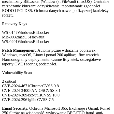
mechanizmy BitLocker (Windows) i FileVault (macOS). Centralne
zarządzanie kluczami odzyskiwania, raportowanie zgodności
RODO i PCI DSS. Ochrona danych nawet po fizycznej kradzieży
sprzętu.
Recovery Keys
WS-0147
Windows
BitLocker
MB-0032
macOS
FileVault
WS-0291
Windows
BitLocker
Patch Management
.
Automatyczne wdrażanie poprawek
Windows, macOS, Linux i ponad 200 aplikacji firm trzecich.
Harmonogramy deploymentu, czarne listy łatek, szczegółowe
raporty CVE i scoring podatności.
Vulnerability Scan
2 critical
CVE-2024-4671
Chrome
CVSS
9.8
CVE-2024-3400
PAN-OS
CVSS
8.1
CVE-2024-3094
xz-utils
CVSS
10.0
CVE-2024-2961
glibc
CVSS
7.5
Email Security
.
Ochrona Microsoft 365, Exchange i Gmail. Ponad
250 filtrów na wiadomość, wykrywanie BEC/CEO fraud, anti-