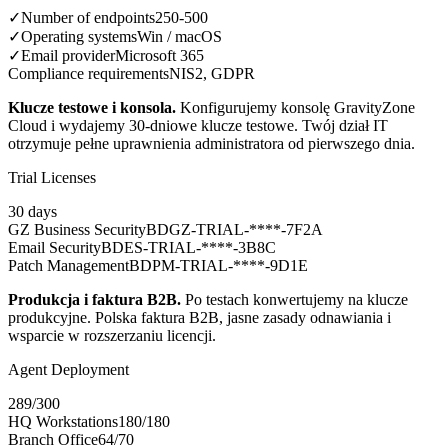
✓
Number of endpoints
250-500
✓
Operating systems
Win / macOS
✓
Email provider
Microsoft 365
Compliance requirements
NIS2, GDPR
Klucze testowe i konsola
.
Konfigurujemy konsolę GravityZone
Cloud i wydajemy 30-dniowe klucze testowe. Twój dział IT
otrzymuje pełne uprawnienia administratora od pierwszego dnia.
Trial Licenses
30 days
GZ Business Security
BDGZ-TRIAL-****-7F2A
Email Security
BDES-TRIAL-****-3B8C
Patch Management
BDPM-TRIAL-****-9D1E
Produkcja i faktura B2B
.
Po testach konwertujemy na klucze
produkcyjne. Polska faktura B2B, jasne zasady odnawiania i
wsparcie w rozszerzaniu licencji.
Agent Deployment
289/300
HQ Workstations
180
/
180
Branch Office
64
/
70