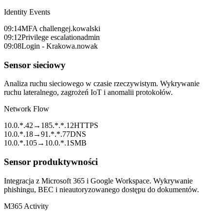
Identity Events
09:14
MFA challenge
j.kowalski
09:12
Privilege escalation
admin
09:08
Login - Krakow
a.nowak
Sensor sieciowy
Analiza ruchu sieciowego w czasie rzeczywistym. Wykrywanie
ruchu lateralnego, zagrożeń IoT i anomalii protokołów.
Network Flow
10.0.*.42
→
185.*.*.12
HTTPS
10.0.*.18
→
91.*.*.77
DNS
10.0.*.105
→
10.0.*.1
SMB
Sensor produktywności
Integracja z Microsoft 365 i Google Workspace. Wykrywanie
phishingu, BEC i nieautoryzowanego dostępu do dokumentów.
M365 Activity