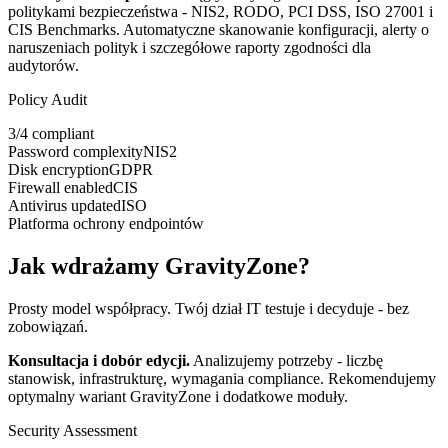
politykami bezpieczeństwa - NIS2, RODO, PCI DSS, ISO 27001 i
CIS Benchmarks. Automatyczne skanowanie konfiguracji, alerty o
naruszeniach polityk i szczegółowe raporty zgodności dla
audytorów.
Policy Audit
3/4 compliant
Password complexity
NIS2
Disk encryption
GDPR
Firewall enabled
CIS
Antivirus updated
ISO
Platforma ochrony endpointów
Jak wdrażamy GravityZone?
Prosty model współpracy. Twój dział IT testuje i decyduje - bez
zobowiązań.
Konsultacja i dobór edycji
.
Analizujemy potrzeby - liczbę
stanowisk, infrastrukturę, wymagania compliance. Rekomendujemy
optymalny wariant GravityZone i dodatkowe moduły.
Security Assessment