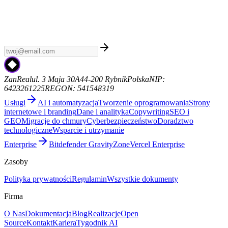
Tygodnik AI
Zapisz się do Tygodnika AI - kuratorski newsletter z
najnowszymi wiadomościami AI, premierami modeli i trendami.
Bez spamu, sam sygnał. Od ZanReal.
zanreal.com
ZanReal
ul. 3 Maja 30A
44-200 Rybnik
Polska
NIP:
6423261225
REGON: 541548319
Usługi
AI i automatyzacja
Tworzenie oprogramowania
Strony
internetowe i branding
Dane i analityka
Copywriting
SEO i
GEO
Migracje do chmury
Cyberbezpieczeństwo
Doradztwo
technologiczne
Wsparcie i utrzymanie
Enterprise
Bitdefender GravityZone
Vercel Enterprise
Zasoby
Polityka prywatności
Regulamin
Wszystkie dokumenty
Firma
O Nas
Dokumentacja
Blog
Realizacje
Open
Source
Kontakt
Kariera
Tygodnik AI