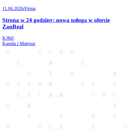
11.06.2026
/
Firma
Strona w 24 godziny: nowa usługa w ofercie
ZanReal
K
J
M
J
Kamila i Mateusz