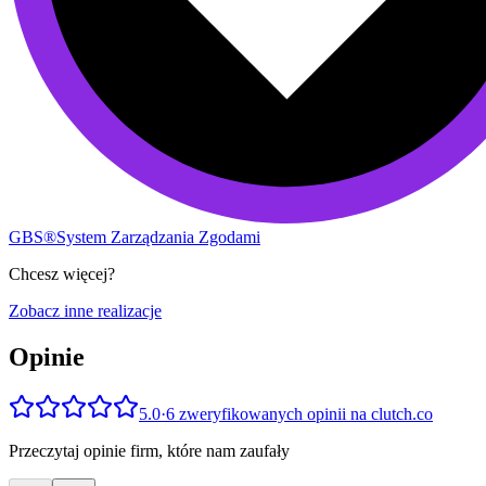
GBS®
System Zarządzania Zgodami
Chcesz więcej?
Zobacz inne realizacje
Opinie
5.0
·
6 zweryfikowanych opinii na clutch.co
Przeczytaj opinie firm, które nam zaufały