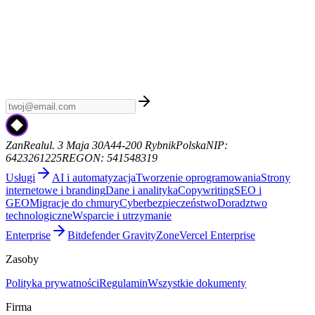
Tygodnik AI
Zapisz się do Tygodnika AI - kuratorski newsletter z
najnowszymi wiadomościami AI, premierami modeli i trendami.
Bez spamu, sam sygnał. Od ZanReal.
zanreal.com
ZanReal
ul. 3 Maja 30A
44-200 Rybnik
Polska
NIP:
6423261225
REGON: 541548319
Usługi
AI i automatyzacja
Tworzenie oprogramowania
Strony
internetowe i branding
Dane i analityka
Copywriting
SEO i
GEO
Migracje do chmury
Cyberbezpieczeństwo
Doradztwo
technologiczne
Wsparcie i utrzymanie
Enterprise
Bitdefender GravityZone
Vercel Enterprise
Zasoby
Polityka prywatności
Regulamin
Wszystkie dokumenty
Firma