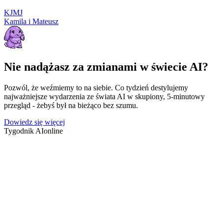
K
J
M
J
Kamila i Mateusz
Nie nadążasz za zmianami w świecie AI?
Pozwól, że weźmiemy to na siebie. Co tydzień destylujemy
najważniejsze wydarzenia ze świata AI w skupiony, 5-minutowy
przegląd - żebyś był na bieżąco bez szumu.
Dowiedz się więcej
Tygodnik AI
online