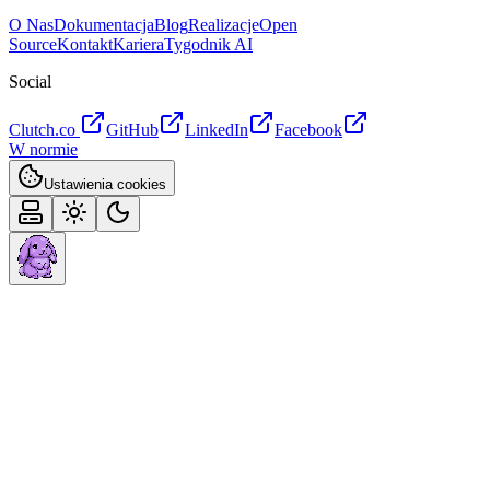
O Nas
Dokumentacja
Blog
Realizacje
Open
Source
Kontakt
Kariera
Tygodnik AI
Social
Clutch.co
GitHub
LinkedIn
Facebook
W normie
Ustawienia cookies