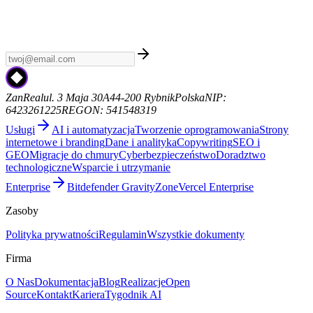
Tygodnik AI
Zapisz się do Tygodnika AI - kuratorski newsletter z
najnowszymi wiadomościami AI, premierami modeli i trendami.
Bez spamu, sam sygnał. Od ZanReal.
zanreal.com
ZanReal
ul. 3 Maja 30A
44-200 Rybnik
Polska
NIP:
6423261225
REGON: 541548319
Usługi
AI i automatyzacja
Tworzenie oprogramowania
Strony
internetowe i branding
Dane i analityka
Copywriting
SEO i
GEO
Migracje do chmury
Cyberbezpieczeństwo
Doradztwo
technologiczne
Wsparcie i utrzymanie
Enterprise
Bitdefender GravityZone
Vercel Enterprise
Zasoby
Polityka prywatności
Regulamin
Wszystkie dokumenty
Firma
O Nas
Dokumentacja
Blog
Realizacje
Open
Source
Kontakt
Kariera
Tygodnik AI