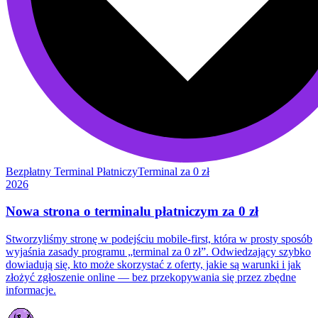
Bezpłatny Terminal Płatniczy
Terminal za 0 zł
2026
Nowa strona o terminalu płatniczym za 0 zł
Stworzyliśmy stronę w podejściu mobile-first, która w prosty sposób
wyjaśnia zasady programu „terminal za 0 zł”. Odwiedzający szybko
dowiadują się, kto może skorzystać z oferty, jakie są warunki i jak
złożyć zgłoszenie online — bez przekopywania się przez zbędne
informacje.