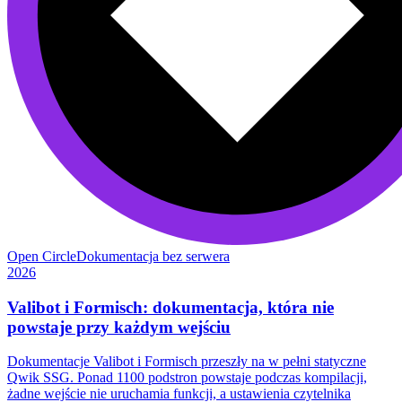
Open Circle
Dokumentacja bez serwera
2026
Valibot i Formisch: dokumentacja, która nie
powstaje przy każdym wejściu
Dokumentacje Valibot i Formisch przeszły na w pełni statyczne
Qwik SSG. Ponad 1100 podstron powstaje podczas kompilacji,
żadne wejście nie uruchamia funkcji, a ustawienia czytelnika