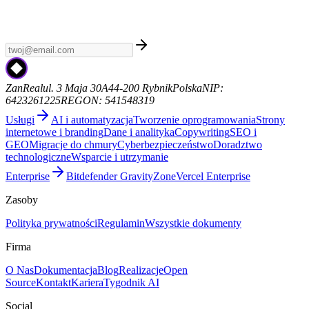
najnowszymi wiadomościami AI, premierami modeli i trendami.
Bez spamu, sam sygnał. Od ZanReal.
zanreal.com
ZanReal
ul. 3 Maja 30A
44-200 Rybnik
Polska
NIP:
6423261225
REGON: 541548319
Usługi
AI i automatyzacja
Tworzenie oprogramowania
Strony
internetowe i branding
Dane i analityka
Copywriting
SEO i
GEO
Migracje do chmury
Cyberbezpieczeństwo
Doradztwo
technologiczne
Wsparcie i utrzymanie
Enterprise
Bitdefender GravityZone
Vercel Enterprise
Zasoby
Polityka prywatności
Regulamin
Wszystkie dokumenty
Firma
O Nas
Dokumentacja
Blog
Realizacje
Open
Source
Kontakt
Kariera
Tygodnik AI
Social