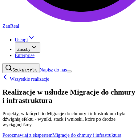
ZanReal
Usługi
Zasoby
Enterprise
Napisz do nas
Szukaj
Ctrl
K
Wszystkie realizacje
Realizacje w usłudze
Migracje do chmury
i infrastruktura
Projekty, w których to Migracje do chmury i infrastruktura była
dźwignią efektu - wyniki, stack i wnioski, które po drodze
wyciągnęliśmy.
Porozmawiaj z ekspertem
Migracje do chmury i infrastruktura