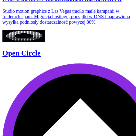
Studio motion graphics z Las Vegas traciło maile kampanii w
folderach spam. Migracja hostingu, porządki w DNS i naprawiona
wysyłka podniosły dostarczalność powyżej 80%.
Open Circle