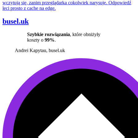
wczytują się, zanim przeglądarka cokolwiek narysuje. Odpowiedź
leci prosto z cache na edge.
busel.uk
Szybkie rozwiązania
, które obniżyły
koszty o
99%
.
Andrei Kapytau
, busel.uk