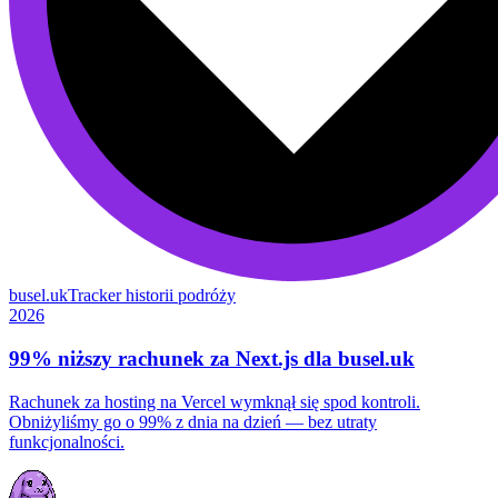
busel.uk
Tracker historii podróży
2026
99% niższy rachunek za Next.js dla busel.uk
Rachunek za hosting na Vercel wymknął się spod kontroli.
Obniżyliśmy go o 99% z dnia na dzień — bez utraty
funkcjonalności.