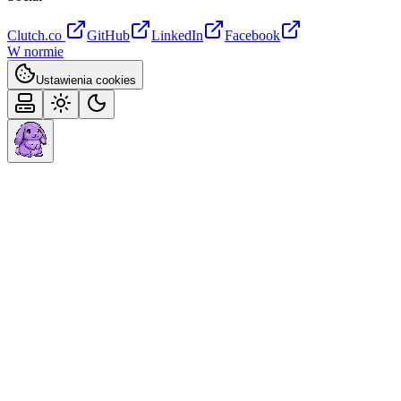
Clutch.co
GitHub
LinkedIn
Facebook
W normie
Ustawienia cookies