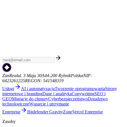
Tygodnik AI
Zapisz się do Tygodnika AI - kuratorski newsletter z
najnowszymi wiadomościami AI, premierami modeli i trendami.
Bez spamu, sam sygnał. Od ZanReal.
zanreal.com
ZanReal
ul. 3 Maja 30A
44-200 Rybnik
Polska
NIP:
6423261225
REGON: 541548319
Usługi
AI i automatyzacja
Tworzenie oprogramowania
Strony
internetowe i branding
Dane i analityka
Copywriting
SEO i
GEO
Migracje do chmury
Cyberbezpieczeństwo
Doradztwo
technologiczne
Wsparcie i utrzymanie
Enterprise
Bitdefender GravityZone
Vercel Enterprise
Zasoby