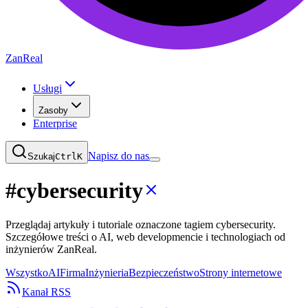
ZanReal
Usługi
Zasoby
Enterprise
Napisz do nas
Szukaj
Ctrl
K
#
cybersecurity
Przeglądaj artykuły i tutoriale oznaczone tagiem cybersecurity.
Szczegółowe treści o AI, web developmencie i technologiach od
inżynierów ZanReal.
Wszystko
AI
Firma
Inżynieria
Bezpieczeństwo
Strony internetowe
Kanał RSS