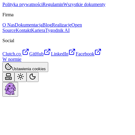
Polityka prywatności
Regulamin
Wszystkie dokumenty
Firma
O Nas
Dokumentacja
Blog
Realizacje
Open
Source
Kontakt
Kariera
Tygodnik AI
Social
Clutch.co
GitHub
LinkedIn
Facebook
W normie
Ustawienia cookies