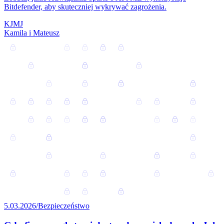
Bitdefender, aby skuteczniej wykrywać zagrożenia.
K
J
M
J
Kamila i Mateusz
5.03.2026
/
Bezpieczeństwo