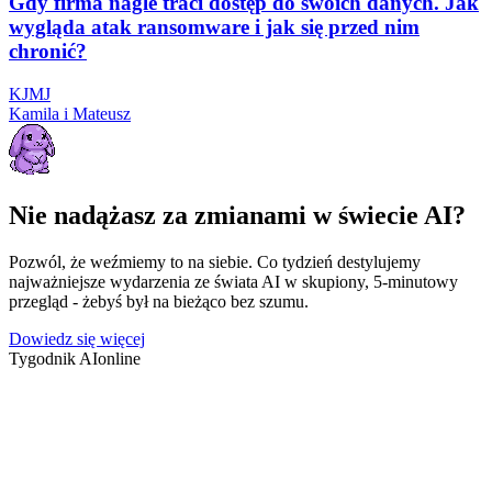
Gdy firma nagle traci dostęp do swoich danych. Jak
wygląda atak ransomware i jak się przed nim
chronić?
K
J
M
J
Kamila i Mateusz
Nie nadążasz za zmianami w świecie AI?
Pozwól, że weźmiemy to na siebie. Co tydzień destylujemy
najważniejsze wydarzenia ze świata AI w skupiony, 5-minutowy
przegląd - żebyś był na bieżąco bez szumu.
Dowiedz się więcej
Tygodnik AI
online