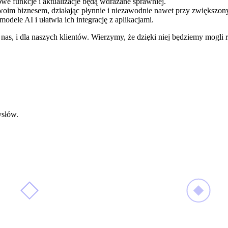
e funkcje i aktualizacje będą wdrażane sprawniej.
woim biznesem, działając płynnie i niezawodnie nawet przy zwiększon
odele AI i ułatwia ich integrację z aplikacjami.
as, i dla naszych klientów. Wierzymy, że dzięki niej będziemy mogli 
ysłów.