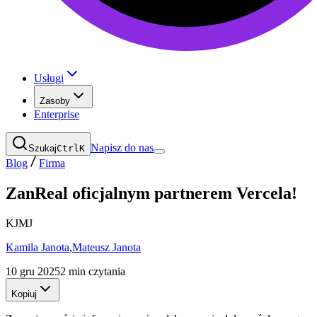
Usługi
Zasoby
Enterprise
Napisz do nas
Szukaj
Ctrl
K
Blog
Firma
ZanReal oficjalnym partnerem Vercela!
K
J
M
J
Kamila Janota
,
Mateusz Janota
10 gru 2025
2 min czytania
Kopiuj