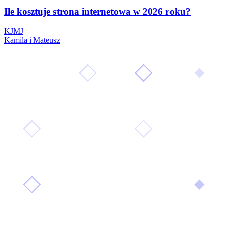
Ile kosztuje strona internetowa w 2026 roku?
K
J
M
J
Kamila i Mateusz