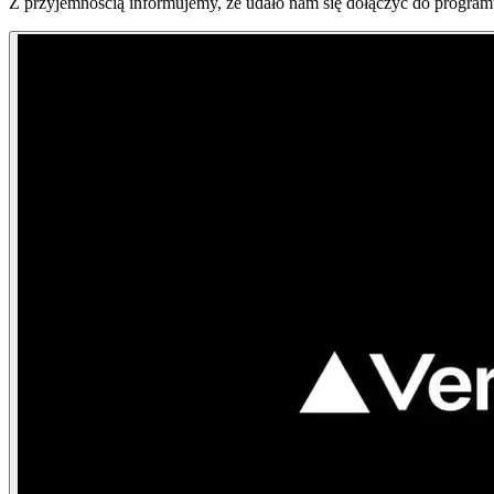
Z przyjemnością informujemy, że udało nam się dołączyć do programu 