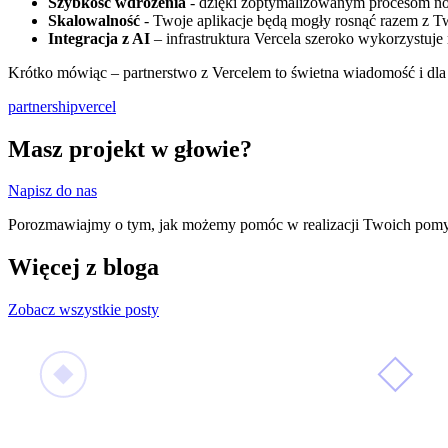
Szybkość wdrożenia
- dzięki zoptymalizowanym procesom now
Skalowalność
- Twoje aplikacje będą mogły rosnąć razem z T
Integracja z AI
– infrastruktura Vercela szeroko wykorzystuje m
Krótko mówiąc – partnerstwo z Vercelem to świetna wiadomość i dla n
partnership
vercel
Masz projekt w głowie?
Napisz do nas
Porozmawiajmy o tym, jak możemy pomóc w realizacji Twoich pom
Więcej z bloga
Zobacz wszystkie posty