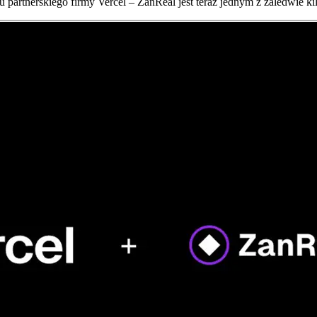
partnerskiego firmy Vercel – ZanReal jest teraz jednym z zaledwie ki