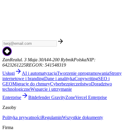
Tygodnik AI
Zapisz się do Tygodnika AI - kuratorski newsletter z
najnowszymi wiadomościami AI, premierami modeli i trendami.
Bez spamu, sam sygnał. Od ZanReal.
zanreal.com
ZanReal
ul. 3 Maja 30A
44-200 Rybnik
Polska
NIP:
6423261225
REGON: 541548319
Usługi
AI i automatyzacja
Tworzenie oprogramowania
Strony
internetowe i branding
Dane i analityka
Copywriting
SEO i
GEO
Migracje do chmury
Cyberbezpieczeństwo
Doradztwo
technologiczne
Wsparcie i utrzymanie
Enterprise
Bitdefender GravityZone
Vercel Enterprise
Zasoby
Polityka prywatności
Regulamin
Wszystkie dokumenty
Firma