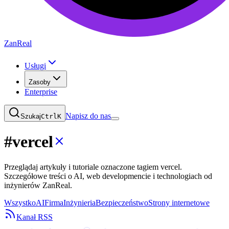
ZanReal
Usługi
Zasoby
Enterprise
Napisz do nas
Szukaj
Ctrl
K
#
vercel
Przeglądaj artykuły i tutoriale oznaczone tagiem vercel.
Szczegółowe treści o AI, web developmencie i technologiach od
inżynierów ZanReal.
Wszystko
AI
Firma
Inżynieria
Bezpieczeństwo
Strony internetowe
Kanał RSS