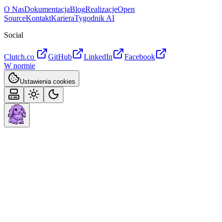
O Nas
Dokumentacja
Blog
Realizacje
Open
Source
Kontakt
Kariera
Tygodnik AI
Social
Clutch.co
GitHub
LinkedIn
Facebook
W normie
Ustawienia cookies