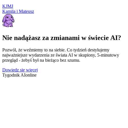
K
J
M
J
Kamila i Mateusz
Nie nadążasz za zmianami w świecie AI?
Pozwól, że weźmiemy to na siebie. Co tydzień destylujemy
najważniejsze wydarzenia ze świata AI w skupiony, 5-minutowy
przegląd - żebyś był na bieżąco bez szumu.
Dowiedz się więcej
Tygodnik AI
online