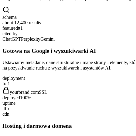
schema
about 12,400 results
featured
#1
cited by
ChatGPT
Perplexity
Gemini
Gotowa na Google i wyszukiwarki AI
Ustawiamy metadane, dane strukturalne i mapę strony - elementy, kt
na pozyskiwanie ruchu z wyszukiwarek i asystentów AI.
deployment
fra1
yourbrand.com
SSL
deployed
100%
uptime
ttfb
cdn
Hosting i darmowa domena