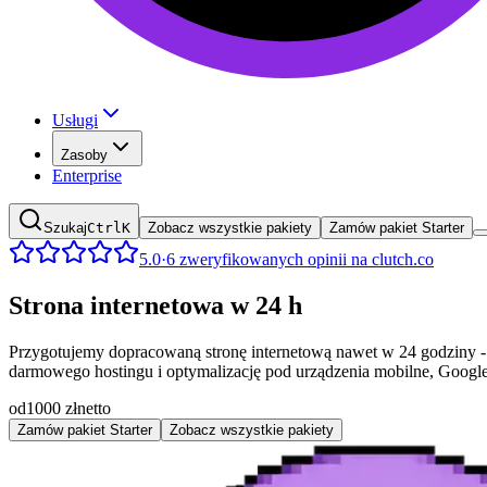
Usługi
Zasoby
Enterprise
Szukaj
Ctrl
K
Zobacz wszystkie pakiety
Zamów pakiet Starter
5.0
·
6 zweryfikowanych opinii na clutch.co
Strona internetowa w 24 h
Przygotujemy dopracowaną stronę internetową nawet w 24 godziny - w
darmowego hostingu i optymalizację pod urządzenia mobilne, Google 
od
1000 zł
netto
Zamów pakiet Starter
Zobacz wszystkie pakiety